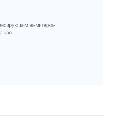
пенсирующим эммитером
л.час