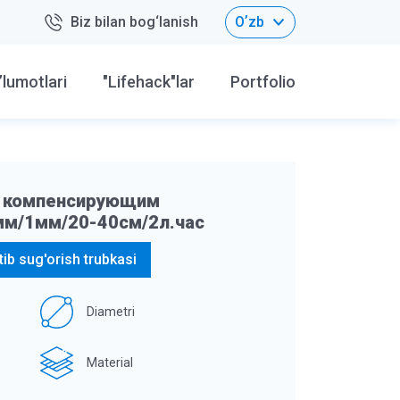
Biz bilan bog‘lanish
Oʼzb
’lumotlari
"Lifehack"lar
Portfolio
м компенсирующим
м/1мм/20-40см/2л.час
ib sug'orish trubkasi
Diametri
Material