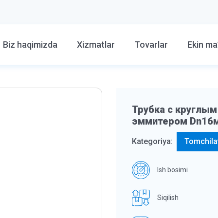
Biz haqimizda
Xizmatlar
Tovarlar
Ekin ma
Трубка с круглы
эммитером Dn16м
Kategoriya:
Tomchilat
Ish bosimi
Siqilish