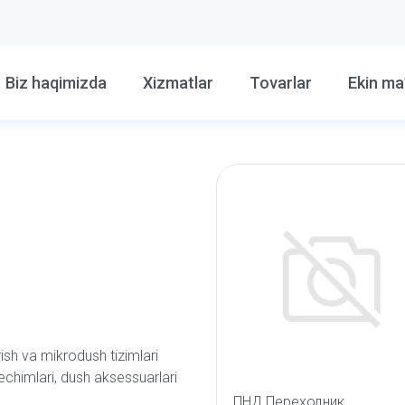
Biz haqimizda
Xizmatlar
Tovarlar
Ekin ma
ish va mikrodush tizimlari
yechimlari, dush aksessuarlari
ПНД Переходник