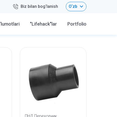
Biz bilan bog‘lanish
Oʼzb
’lumotlari
"Lifehack"lar
Portfolio
ПНД Переходник