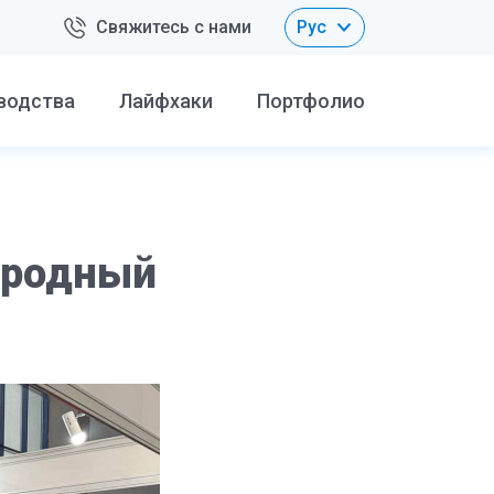
Свяжитесь с нами
Рус
водства
Лайфхаки
Портфолио
ародный