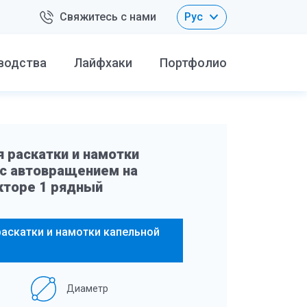
Свяжитесь с нами
Рус
водства
Лайфхаки
Портфолио
 раскатки и намотки
 с автовращением на
кторе 1 рядный
аскатки и намотки капельной
Диаметр